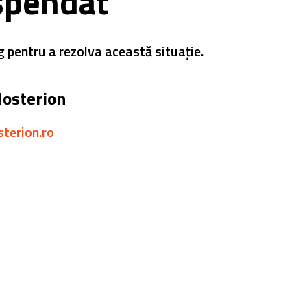
spendat
g pentru a rezolva această situație.
Hosterion
sterion.ro